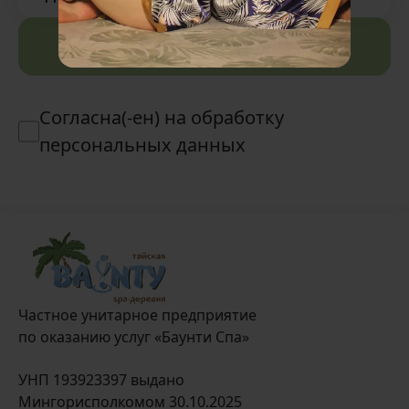
Отправить
Согласна(-ен) на обработку
персональных данных
Частное унитарное предприятие
по оказанию услуг «Баунти Спа»
УНП 193923397 выдано
Мингорисполкомом 30.10.2025