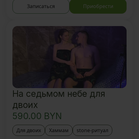
Посещение SPA зоны на выбор:
Записаться
Приобрести
кедровая фитобочка 30 мин/
гидромассажная ванна 30 мин
Традиционный oil-ритуал 1 час
На выбор:foot-ритуал 30 мин/
face-ритуал 30 мин/ neck-ритуал
30 мин
Вкусный ароматный чай и
восточные угощения
На седьмом небе для
двоих
590.00
BYN
Для двоих
Хаммам
stone-ритуал