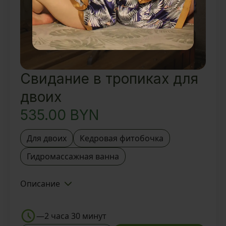
восточные угощения
Свидание в тропиках для
двоих
535.00
BYN
Для двоих
Кедровая фитобочка
Гидромассажная ванна
Описание
Знакомство с Тайской SPA-
деревней BAUNTY и Мастером
—
2 часа 30 минут