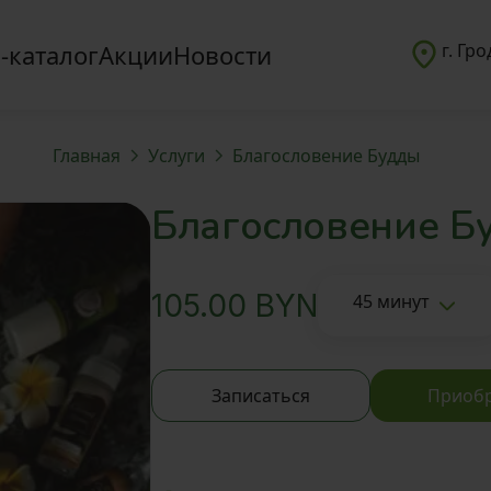
-каталог
Акции
Новости
г. Гр
Главная
Услуги
Благословение Будды
Благословение Б
105.00
BYN
45 минут
Записаться
Приобр