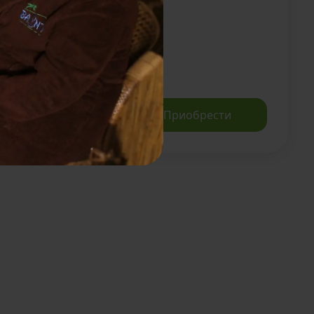
гощения
Записаться
Приобрести