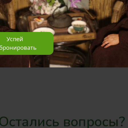
Neck-ритуал 30 мин
Вкусный ароматный чай и восточные у
Успей
бронировать
—
1 час 15 минут
—
На столе
Остались вопросы?