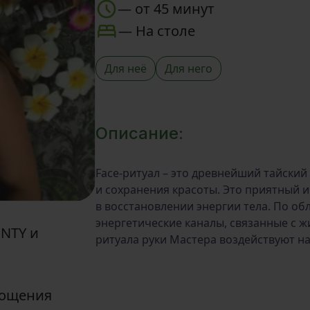
—
от 45 минут
—
На столе
Для неё
Для него
Описание:
Face-ритуал – это древнейший тайский
и сохранения красоты. Это приятный и
в восстановлении энергии тела. По об
энергетические каналы, связанные с 
UNTY и
ритуала руки Мастера воздействуют на
гощения