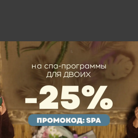
Рекомендации
Секрет молодости
NEW
Для неё
Для него
Знакомство с Тайской SPA-деревней BA
Face-ритуал 30 мин