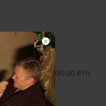
190.00
BYN
UNTY и Мастером