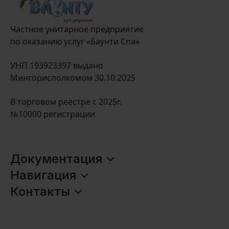
Частное унитарное предприятие
по оказанию услуг «Баунти Спа»
УНП 193923397 выдано
Мингорисполкомом 30.10.2025
В торговом реестре с 2025г.
№10000 регистрации
Документация
Оплата и доставка
Навигация
Главная
Контакты
Политика обработки данных
+375 (44) 575-55-88
О нас
Договор оферты
+375 (33) 675-55-88