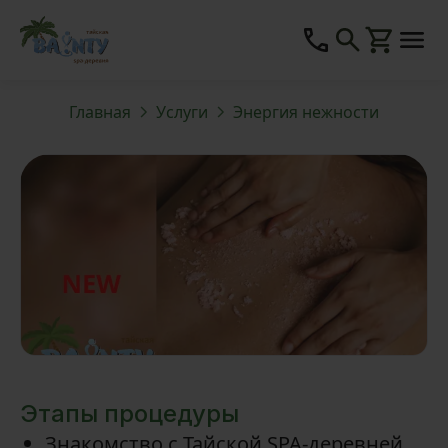
Главная
Услуги
Энергия нежности
Этапы процедуры
Знакомство с Тайской SPA-деревней