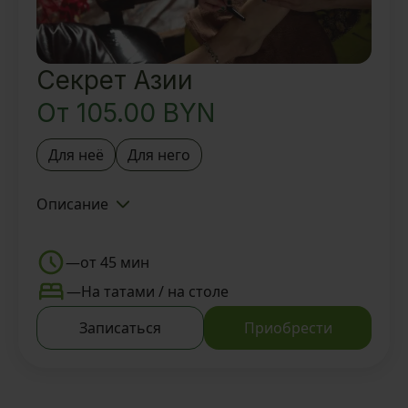
Секрет Азии
От
105.00
BYN
Для неё
Для него
Описание
Знакомство с Тайской SPA-
деревней BAUNTY и Мастером
—
от 45 мин
Foot-ритуал
—
На татами / на столе
Вкусный ароматный чай и
Записаться
Приобрести
восточные угощения