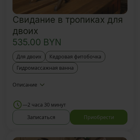
Свидание в тропиках для
двоих
535.00
BYN
Для двоих
Кедровая фитобочка
Гидромассажная ванна
Описание
Знакомство с Тайской SPA-
деревней BAUNTY и Мастером
—
2 часа 30 минут
Посещение SPA зоны на выбор:
Записаться
Приобрести
кедровая фитобочка 30 мин/
гидромассажная ванна 30 мин