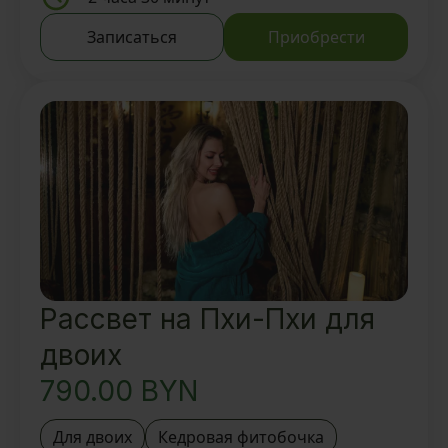
Традиционный тайский ритуал 1
Записаться
Приобрести
час
Face-ритуал 30 мин
Foot-ритуал 30 мин
Вкусный ароматный чай и
восточные угощения
Рассвет на Пхи-Пхи для
двоих
790.00
BYN
Для двоих
Кедровая фитобочка