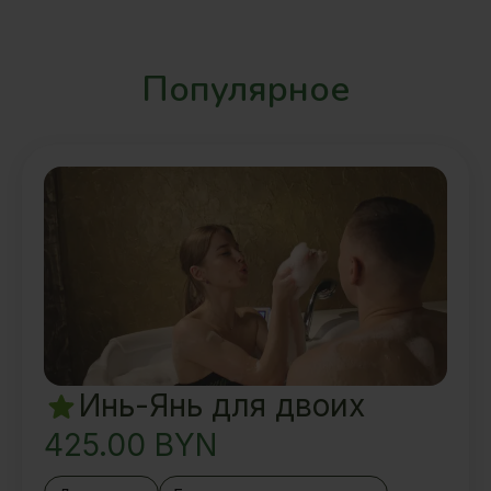
Вкусный ароматный чай и
восточные угощения
Популярное
Инь-Янь для двоих
425.00
BYN