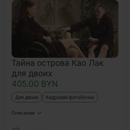
час
Вкусный ароматный чай и
восточные угощения
Тайна острова Као Лак
для двоих
405.00
BYN
Для двоих
Кедровая фитобочка
Описание
Знакомство с Тайской SPA-