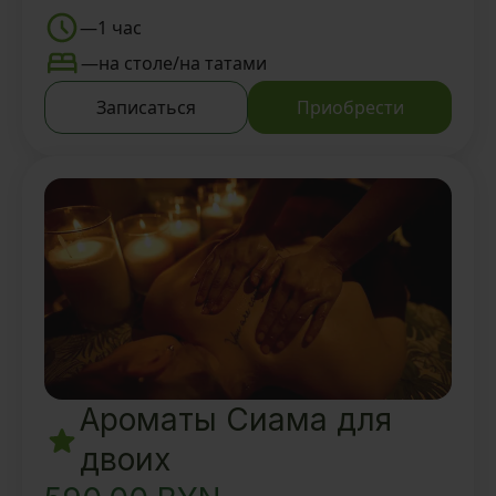
деревней BAUNTY и Мастером
—
1 час
-Back-ритуал 30 мин
—
на столе/на татами
-Foot -ритуал 15 мин
Записаться
Приобрести
Вкусный ароматный чай и
восточные угощения
Ароматы Сиама для
двоих