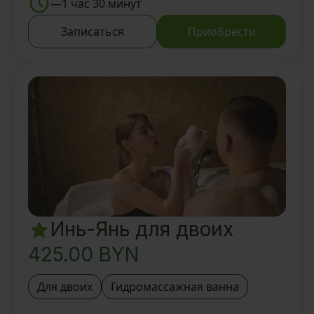
деревней BAUNTY и Мастером
—
1 час 30 минут
Посещение SPA-зоны: Кедровая
Записаться
Приобрести
фитобочка 15 мин
Традиционный тайский Oil-
ритуал 1 час
Вкусный ароматный чай и
восточные угощения
Инь-Янь для двоих
425.00
BYN
Для двоих
Гидромассажная ванна