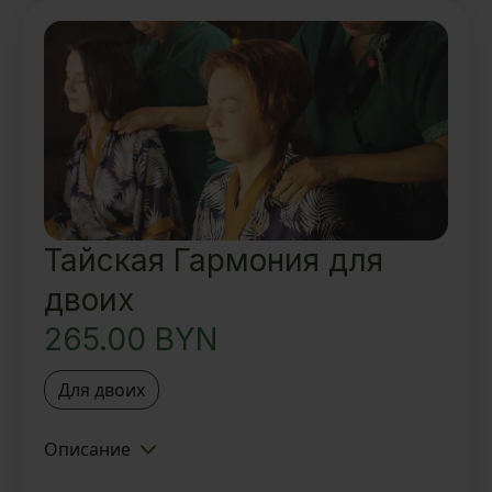
1 час 30 мин
На выбор: традиционный
тайский ритуал 1 час/
традиционный тайский Oil-
ритуал 1 час/ stone-ритуал 1 час
Вкусный ароматный чай и
восточные угощения
Тайская Гармония для
двоих
265.00
BYN
Для двоих
Описание
Знакомство с Тайской SPA-