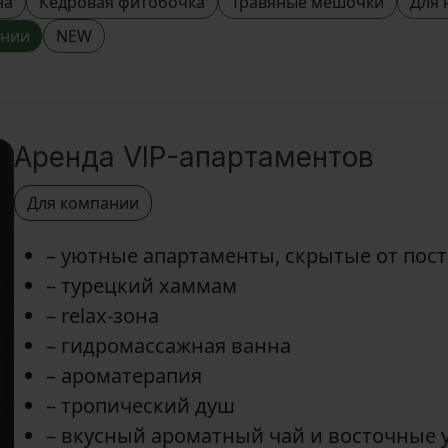
на
Кедровая фитобочка
Травяные мешочки
Для 
ании
NEW
Аренда VIP-апартаментов
Для компании
– уютные апартаменты, скрытые от пос
– турецкий хаммам
– relax-зона
– гидромассажная ванна
– ароматерапия
– тропический душ
– вкусный ароматный чай и восточные