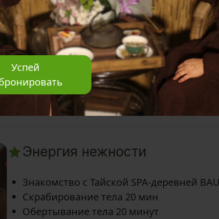
Знакомство с Тайской SPA-деревней BA
Традиционный Oil-ритуал 1 час
На выбор: foot-ритуал 30мин/ face-риту
Вкусный ароматный чай и восточные у
Успей
бронировать
—
1ч 45мин
Энергия нежности
Знакомство с Тайской SPA-деревней BA
Скрабирование тела 20 мин
Обертывание тела 20 минут