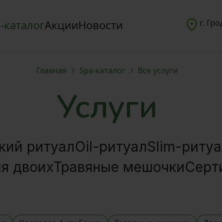
-каталог
Акции
Новости
г. Гр
Главная
Spa-каталог
Все услуги
Услуги
кий ритуал
Oil-ритуал
Slim-риту
я двоих
Травяные мешочки
Серт