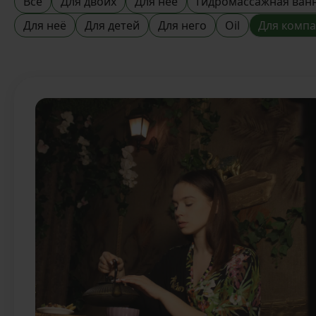
Все
Для двоих
Для неё
Гидромассажная ван
Для неё
Для детей
Для него
Oil
Для комп