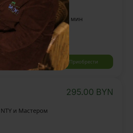
UNTY и Мастером
ал 30 мин/neck-ритуал 30 мин
гощения
Записаться
Приобрести
295.00
BYN
UNTY и Мастером