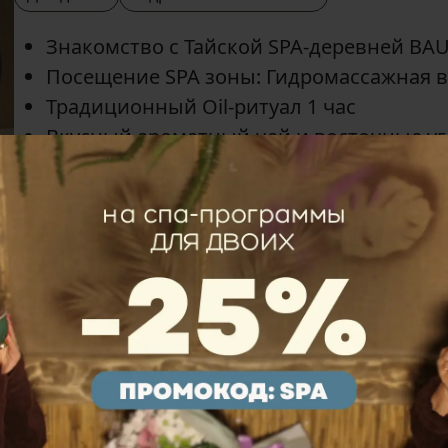
Знакомство с Тайской SPA-деревней BA
Посещение SPA зоны: Гидромассажная в
Традиционный Oil-ритуал 1 час
Вкусный ароматный чай и восточные у
—
1ч 45 мин
Магия Симилан для двоих
Для двоих