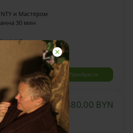
UNTY и Мастером
анна 30 мин
гощения
Записаться
Приобрести
480.00
BYN