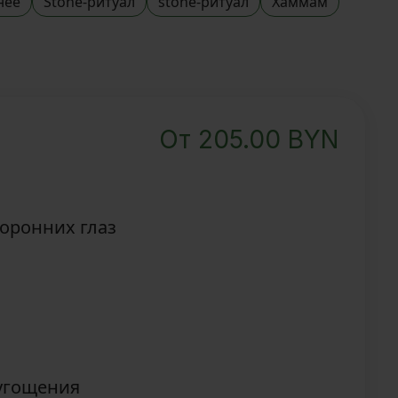
нее
Stone-ритуал
stone-ритуал
Хаммам
От
205.00
BYN
торонних глаз
 угощения