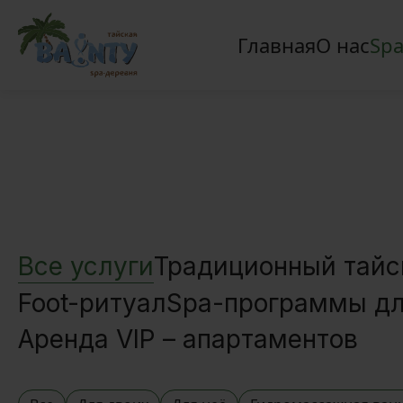
Главная
О нас
Spa
Все услуги
Традиционный тайс
Foot-ритуал
Spa-программы дл
Аренда VIP – апартаментов