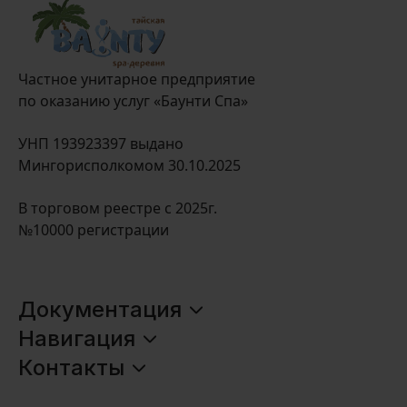
Частное унитарное предприятие
по оказанию услуг «Баунти Спа»
УНП 193923397 выдано
Мингорисполкомом 30.10.2025
В торговом реестре с 2025г.
№10000 регистрации
Документация
Оплата и доставка
Навигация
Главная
Контакты
Политика обработки данных
+375 (44) 575-55-88