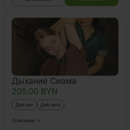
Вкусный ароматный чай и
восточные угощения
Дыхание Сиама
205.00
BYN
Для неё
Для него
Описание
Знакомство с Тайской SPA-