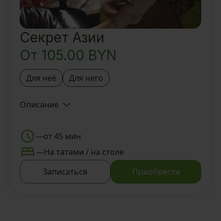
Секрет Азии
От
105.00
BYN
Для неё
Для него
Описание
Знакомство с Тайской SPA-
деревней BAUNTY и Мастером
—
от 45 мин
Foot-ритуал
—
На татами / на столе
Вкусный ароматный чай и
Записаться
Приобрести
восточные угощения