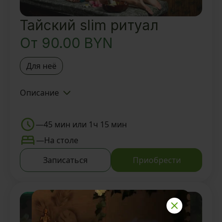
Тайский slim ритуал
От
90.00
BYN
Для неё
Описание
Знакомство с Тайской SPA-
деревней BAUNTY и Мастером
—
45 мин или 1ч 15 мин
Slim-ритуал 30/1ч
—
На столе
Вкусный ароматный чай и
Записаться
Приобрести
восточные угощения