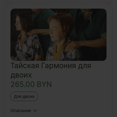
Вкусный ароматный чай и
восточные угощения
Тайская Гармония для
двоих
265.00
BYN
Для двоих
Описание