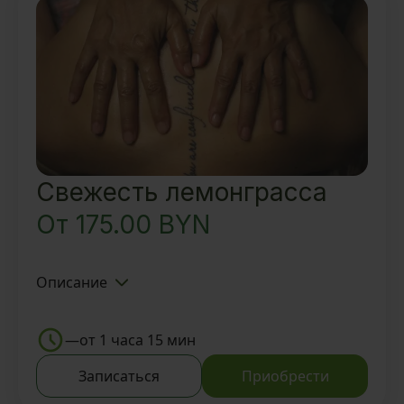
Свежесть лемонграсса
От
175.00
BYN
Описание
Знакомство с Тайской SPA-
деревней BAUNTY и Мастером
—
от 1 часа 15 мин
Традиционный тайский Oil-
Записаться
Приобрести
ритуал