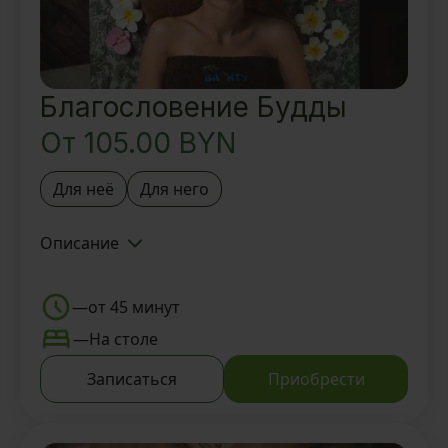
Благословение Будды
От
105.00
BYN
Для неё
Для него
Описание
Знакомство с Тайской SPA-
деревней BAUNTY и Мастером
—
от 45 минут
Face-ритуал
—
На столе
Вкусный ароматный чай и
Записаться
Приобрести
восточные угощения