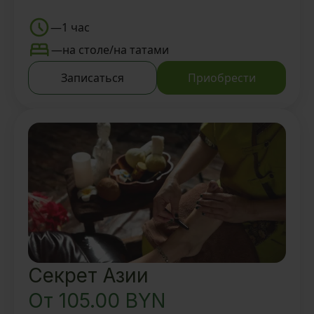
Знакомство с Тайской SPA-
деревней BAUNTY и Мастером
—
1 час
-Back-ритуал 30 мин
—
на столе/на татами
-Foot -ритуал 15 мин
Записаться
Приобрести
Вкусный ароматный чай и
восточные угощения
Секрет Азии
От
105.00
BYN