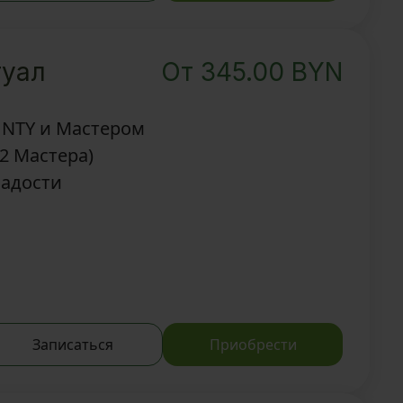
туал
От
345.00
BYN
UNTY и Мастером
(2 Мастера)
ладости
Записаться
Приобрести