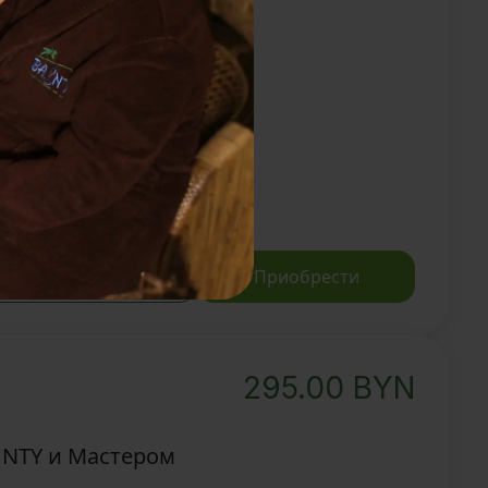
UNTY и Мастером
ка 15 мин
гощения
Записаться
Приобрести
295.00
BYN
UNTY и Мастером