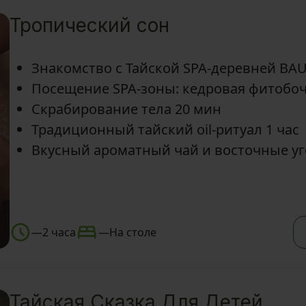
Тропический сон
Знакомство с Тайской SPA-деревней BA
Посещение SPA-зоны: кедровая фитобоч
Скрабирование тела 20 мин
Традиционный тайский oil-ритуал 1 час
Вкусный ароматный чай и восточные у
—
2 часа
—
На столе
Тайская Сказка Для Детей