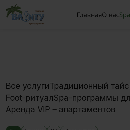
Главная
О нас
Spa
Все услуги
Традиционный тайс
Foot-ритуал
Spa-программы дл
Аренда VIP – апартаментов