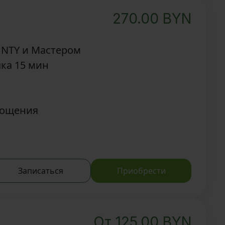
270.00
BYN
UNTY и Мастером
ка 15 мин
гощения
Записаться
Приобрести
От
125.00
BYN