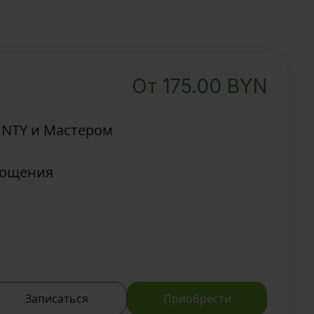
От
175.00
BYN
UNTY и Мастером
гощения
Записаться
Приобрести