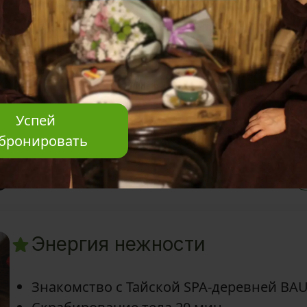
Знакомство с Тайской SPA-деревней BA
Посещение SPA-зоны: кедровая фитобоч
Традиционный oil-ритуал 1 час
Вкусный ароматный чай и восточные у
Успей
бронировать
—
1 час 30 минут
Энергия нежности
Знакомство с Тайской SPA-деревней BA