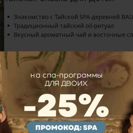
Знакомство с Тайской SPA-деревней BA
Традиционный тайский oil-ритуал
Вкусный ароматный чай и восточные с
—
от 1 часа 15 мин
Спокойная волна