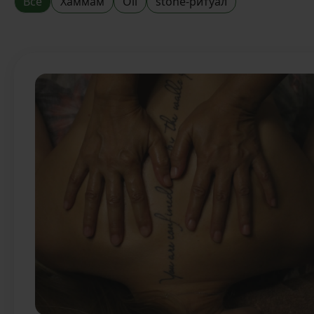
Все
Хаммам
Oil
stone-ритуал