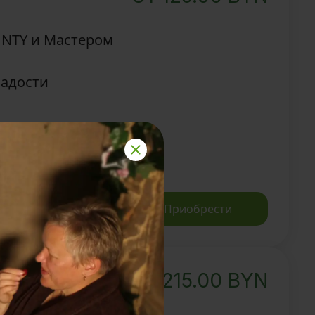
UNTY и Мастером
ладости
Записаться
Приобрести
215.00
BYN