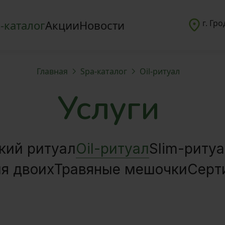
-каталог
Акции
Новости
г. Гр
Главная
Spa-каталог
Oil-ритуал
Услуги
кий ритуал
Oil-ритуал
Slim-риту
я двоих
Травяные мешочки
Серт