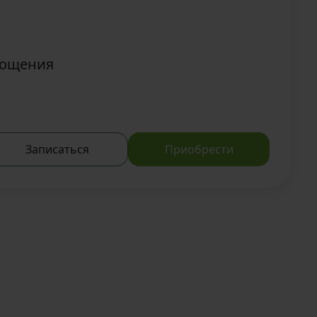
гощения
Записаться
Приобрести