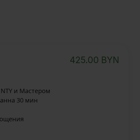
425.00
BYN
UNTY и Мастером
анна 30 мин
гощения