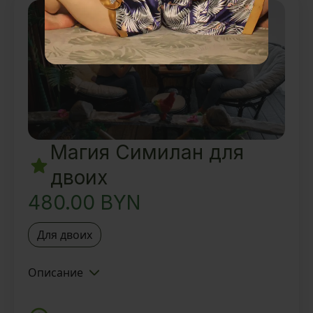
Вкусный ароматный чай и
восточные угощения
Магия Симилан для
двоих
480.00
BYN
Для двоих
Описание
Знакомство с Тайской SPA-