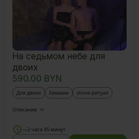
Вкусный ароматный чай и
восточные угощения
На седьмом небе для
двоих
590.00
BYN
Для двоих
Хаммам
stone-ритуал
Описание
Знакомство с Тайской SPA-
деревней BAUNTY и Мастером
—
2 часа 45 минут
Посещение SPA зоны: Турецкий