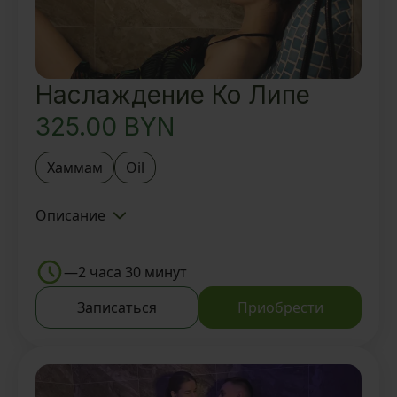
Наслаждение Ко Липе
325.00
BYN
Хаммам
Oil
Описание
Знакомство с Тайской SPA-
деревней BAUNTY и Мастером
—
2 часа 30 минут
Посещение SPA зоны: турецкий
Записаться
Приобрести
хаммам 30мин
Традиционный oil-ритуал 1ч 30
мин