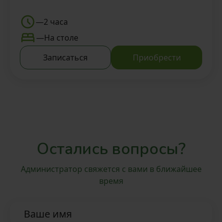
Знакомство с Тайской SPA-
деревней BAUNTY и Мастером
—
2 часа
Скрабирование тела 20 мин
—
На столе
Обертывание тела 20 минут
Записаться
Приобрести
Традиционный тайский oil-
ритуал 1 час
Вкусный ароматный чай и
восточные угощения
Остались вопросы?
Администратор свяжется с вами в ближайшее
время
Ваше имя